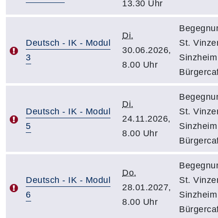
13.30 Uhr
Begegnu
Di.
Deutsch - IK - Modul
St. Vinze
30.06.2026,
3
Sinzheim
8.00 Uhr
Bürgerca
Begegnu
Di.
Deutsch - IK - Modul
St. Vinze
24.11.2026,
5
Sinzheim
8.00 Uhr
Bürgerca
Begegnu
Do.
Deutsch - IK - Modul
St. Vinze
28.01.2027,
6
Sinzheim
8.00 Uhr
Bürgerca