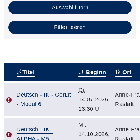
Auswahl filtern
Filter leeren
Titel
Beginn
Ort
–
Di.
Deutsch - IK - GerLit
Anne-Fra
14.07.2026,
- Modul 6
Rastatt
13.30 Uhr
Mi.
Deutsch - IK -
Anne-Fra
14.10.2026,
ALPHA - M5
Rastatt