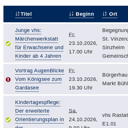
Titel
Beginn
Ort
–
Junge vhs:
Begegnun
Fr.
Märchenwerkstatt
St. Vinzen
23.10.2026,
für Erwachsene und
Sinzheim
17.00 Uhr
Kinder ab 4 Jahren
Gemeinsch
Vortrag AugenBlicke
Fr.
Bürgerhau
Vom Königsee zum
23.10.2026,
Markt Büh
Gardasee
19.30 Uhr
Kindertagespflege:
Der erweiterte
Sa.
vhs Rasta
Orientierungsplan in
24.10.2026,
E1.01