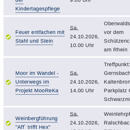
der
9.00 Uhr
Kindertagespflege
Oberwalds
Sa.
Feuer entfachen mit
vor dem
24.10.2026,
Stahl und Stein
Schützencl
10.00 Uhr
am Rhein
Treffpunkt
Moor im Wandel -
Sa.
Gernsbach
Unterwegs im
24.10.2026,
Kaltenbron
Projekt MooReKa
14.00 Uhr
Parkplatz 
Schwarzm
Sa.
Weinlehrpf
Weinbergführung
24.10.2026,
Ralschbac
"Aff´ trifft Hex"