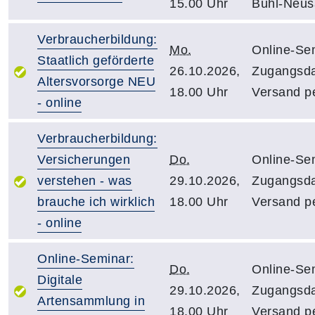
15.00 Uhr
Bühl-Neus
Verbraucherbildung:
Mo.
Online-Sem
Staatlich geförderte
26.10.2026,
Zugangsd
Altersvorsorge NEU
18.00 Uhr
Versand pe
- online
Verbraucherbildung:
Versicherungen
Do.
Online-Sem
verstehen - was
29.10.2026,
Zugangsd
brauche ich wirklich
18.00 Uhr
Versand pe
- online
Online-Seminar:
Do.
Online-Sem
Digitale
29.10.2026,
Zugangsd
Artensammlung in
18.00 Uhr
Versand pe