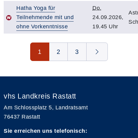
Hatha Yoga für
Do.
Ast
Teilnehmende mit und
24.09.2026,
Sch
ohne Vorkenntnisse
19.45 Uhr
Seite 1 von 3
1
2
3
vhs Landkreis Rastatt
Am Schlossplatz 5, Landratsamt
76437 Rastatt
Sie erreichen uns telefonisch: