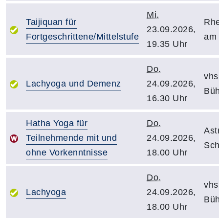
Mi.
Taijiquan für
Rhe
23.09.2026,
Fortgeschrittene/Mittelstufe
am 
19.35 Uhr
Do.
vhs
Lachyoga und Demenz
24.09.2026,
Büh
16.30 Uhr
Hatha Yoga für
Do.
Ast
Teilnehmende mit und
24.09.2026,
Sch
ohne Vorkenntnisse
18.00 Uhr
Do.
vhs
Lachyoga
24.09.2026,
Büh
18.00 Uhr