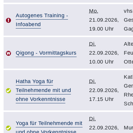
Mo.
vhs
Autogenes Training -
21.09.2026,
Ges
Infoabend
19.00 Uhr
Ga
Di.
Alt
Qigong - Vormittagskurs
22.09.2026,
Feu
10.00 Uhr
Ott
Kat
Hatha Yoga für
Di.
Ge
Teilnehmende mit und
22.09.2026,
Rhe
ohne Vorkenntnisse
17.15 Uhr
Sch
Di.
Yoga für Teilnehmende mit
22.09.2026,
Mur
und ohne Vorkenntnisse