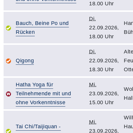
18.00 Uhr
Di.
Bauch, Beine Po und
Han
22.09.2026,
Rücken
Büh
18.00 Uhr
Di.
Alt
Qigong
22.09.2026,
Feu
18.30 Uhr
Ott
Hatha Yoga für
Mi.
Wol
Teilnehmende mit und
23.09.2026,
Hal
ohne Vorkenntnisse
15.00 Uhr
Wil
Mi.
Tai Chi/Taijiquan -
Hau
23.09.2026,