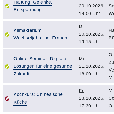
Haltung, Gelenke,
20.10.2026,
Sc
Entspannung
19.00 Uhr
We
Di.
Klimakterium -
Ha
20.10.2026,
Wechseljahre bei Frauen
Bü
19.15 Uhr
On
Online-Seminar: Digitale
Mi.
Zu
Lösungen für eine gesunde
21.10.2026,
Ve
Zukunft
18.00 Uhr
Ma
Fr.
Ma
Kochkurs: Chinesische
23.10.2026,
Sc
Küche
17.30 Uhr
Ot