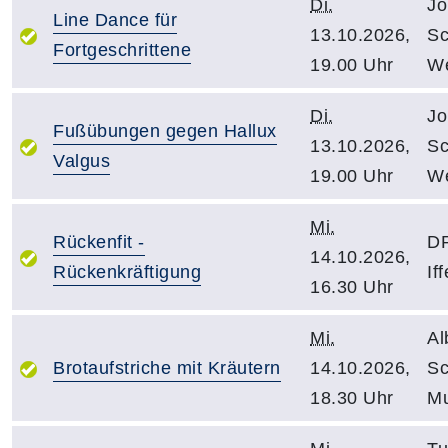
Di.
Jo
Line Dance für
13.10.2026,
Sc
Fortgeschrittene
19.00 Uhr
We
Di.
Jo
Fußübungen gegen Hallux
13.10.2026,
Sc
Valgus
19.00 Uhr
We
Mi.
Rückenfit -
D
14.10.2026,
Rückenkräftigung
If
16.30 Uhr
Mi.
Al
Brotaufstriche mit Kräutern
14.10.2026,
Sc
18.30 Uhr
Mu