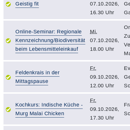
Geistig fit
07.10.2026,
Ge
16.30 Uhr
G
On
Online-Seminar: Regionale
Mi.
Zu
Kennzeichnung/Biodiversität
07.10.2026,
Ve
beim Lebensmitteleinkauf
18.00 Uhr
Ma
Fr.
Ev
Feldenkrais in der
09.10.2026,
G
Mittagspause
12.00 Uhr
Sc
Fr.
Kochkurs: Indische Küche -
Fr
09.10.2026,
Murg Malai Chicken
Sc
17.30 Uhr