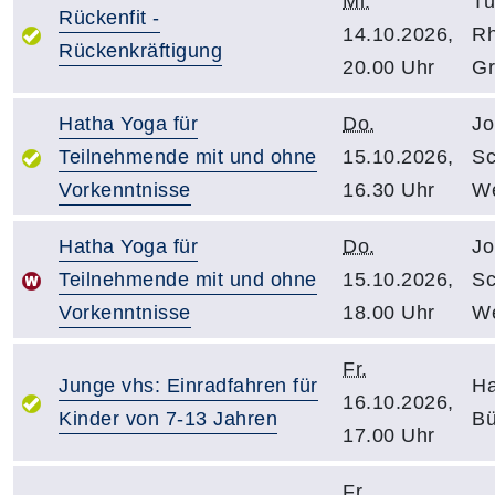
Mi.
Tu
Rückenfit -
14.10.2026,
Rh
Rückenkräftigung
20.00 Uhr
Gr
Hatha Yoga für
Do.
Jo
Teilnehmende mit und ohne
15.10.2026,
Sc
Vorkenntnisse
16.30 Uhr
We
Hatha Yoga für
Do.
Jo
Teilnehmende mit und ohne
15.10.2026,
Sc
Vorkenntnisse
18.00 Uhr
We
Fr.
Junge vhs: Einradfahren für
Ha
16.10.2026,
Kinder von 7-13 Jahren
Bü
17.00 Uhr
Fr.