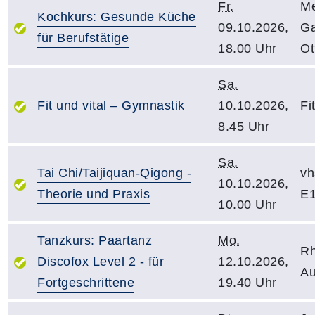
Fr.
Me
Kochkurs: Gesunde Küche
09.10.2026,
Ga
für Berufstätige
18.00 Uhr
Ot
Sa.
Fit und vital – Gymnastik
10.10.2026,
Fi
8.45 Uhr
Sa.
Tai Chi/Taijiquan-Qigong -
vh
10.10.2026,
Theorie und Praxis
E1
10.00 Uhr
Tanzkurs: Paartanz
Mo.
Rh
Discofox Level 2 - für
12.10.2026,
Au
Fortgeschrittene
19.40 Uhr