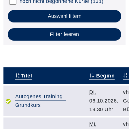
noch nicht begonnene Kurse
(131)
Auswahl filtern
Filter leeren
Titel
Beginn
–
Di.
vh
Autogenes Training -
06.10.2026,
Ge
Grundkurs
19.30 Uhr
Bü
Mi.
vh