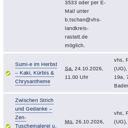
3533 oder per E-
Mail unter
b.tschan@vhs-
landkreis-
rastatt.de
möglich.
vhs, 
Sumi-e im Herbst
Sa.
24.10.2026,
(UG),
– Kaki, Kürbis &
11.00 Uhr
19a, 
Chrysantheme
Bade
Zwischen Strich
und Gedanke –
vhs, 
Zen-
Mo.
26.10.2026,
(UG),
Tuschemalerei u.