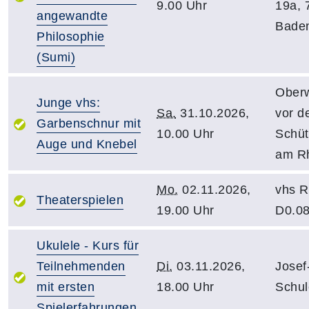
9.00 Uhr
19a, 
angewandte
Bade
Philosophie
(Sumi)
Oberw
Junge vhs:
Sa.
31.10.2026,
vor d
Garbenschnur mit
10.00 Uhr
Schüt
Auge und Knebel
am R
Mo.
02.11.2026,
vhs R
Theaterspielen
19.00 Uhr
D0.0
Ukulele - Kurs für
Teilnehmenden
Di.
03.11.2026,
Josef
mit ersten
18.00 Uhr
Schul
Spielerfahrungen