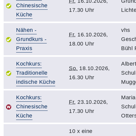
Fr.
16.10.2026,
Grund
Chinesische
17.30 Uhr
Licht
Küche
Nähen -
vhs
Fr.
16.10.2026,
Grundkurs -
Gesch
18.00 Uhr
Praxis
Bühl
Kochkurs:
Alber
So.
18.10.2026,
Traditionelle
Schul
16.30 Uhr
indische Küche
Mugg
Kochkurs:
Maria
Fr.
23.10.2026,
Chinesische
Schul
17.30 Uhr
Küche
Otter
10 x eine