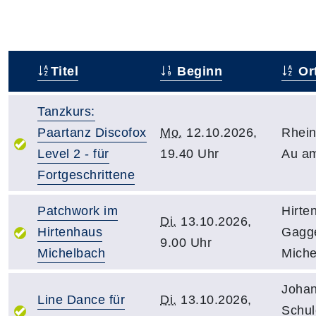
Titel
Beginn
Or
–
Tanzkurs:
Paartanz Discofox
Mo.
12.10.2026,
Rhein
Level 2 - für
19.40 Uhr
Au a
Fortgeschrittene
Patchwork im
Hirte
Di.
13.10.2026,
Hirtenhaus
Gagg
9.00 Uhr
Michelbach
Miche
Johan
Line Dance für
Di.
13.10.2026,
Schul