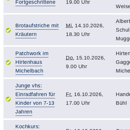
Fortgeschrittene
19.00 Uhr
Weis
Alber
Brotaufstriche mit
Mi.
14.10.2026,
Schul
Kräutern
18.30 Uhr
Mugg
Patchwork im
Hirte
Do.
15.10.2026,
Hirtenhaus
Gagg
9.00 Uhr
Michelbach
Miche
Junge vhs:
Einradfahren für
Fr.
16.10.2026,
Hande
Kinder von 7-13
17.00 Uhr
Bühl
Jahren
Kochkurs: