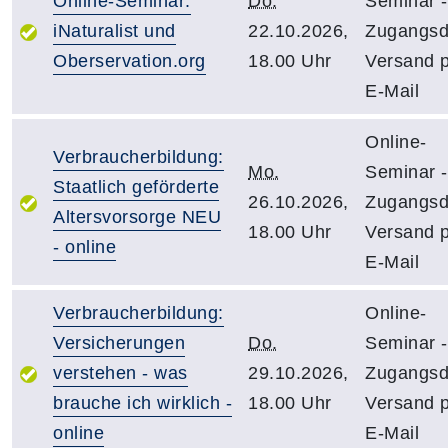
Online-Seminar:
Do.
Seminar -
iNaturalist und
22.10.2026,
Zugangsd
Oberservation.org
18.00 Uhr
Versand 
E-Mail
Online-
Verbraucherbildung:
Mo.
Seminar -
Staatlich geförderte
26.10.2026,
Zugangsd
Altersvorsorge NEU
18.00 Uhr
Versand 
- online
E-Mail
Verbraucherbildung:
Online-
Versicherungen
Do.
Seminar -
verstehen - was
29.10.2026,
Zugangsd
brauche ich wirklich -
18.00 Uhr
Versand 
online
E-Mail