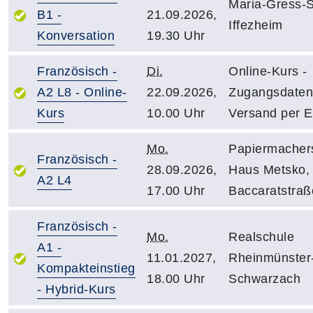
Maria-Gress-
B1 -
21.09.2026,
Iffezheim
Konversation
19.30 Uhr
Französisch -
Di.
Online-Kurs -
A2 L8 - Online-
22.09.2026,
Zugangsdaten
Kurs
10.00 Uhr
Versand per E
Mo.
Papiermacher
Französisch -
28.09.2026,
Haus Metsko,
A2 L4
17.00 Uhr
Baccaratstraß
Französisch -
Mo.
Realschule
A1 -
11.01.2027,
Rheinmünster
Kompakteinstieg
18.00 Uhr
Schwarzach
- Hybrid-Kurs