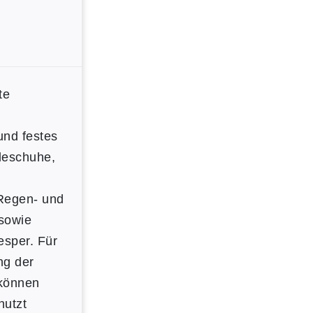
te
und festes
deschuhe,
Regen- und
sowie
esper. Für
ng der
 können
nutzt