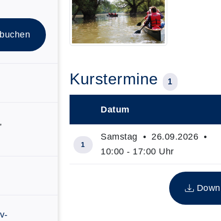
 buchen
Kurstermine
1
Datum
–
,
Samstag • 26.09.2026 •
1
10:00 - 17:00 Uhr
Insgesamt gibt es 1 Termine zum di
Downlo
v-