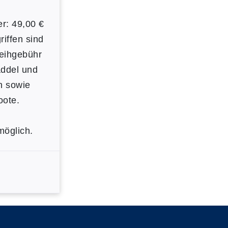
er: 49,00 €
riffen sind
Leihgebühr
addel und
 sowie
oote.
öglich.