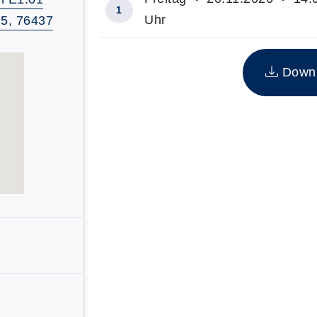
1
Uhr
 5, 76437
Insgesamt gibt es 1 Termine zum di
Downlo