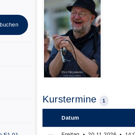
 buchen
Kurstermine
1
Datum
–
Freitag • 20.11.2026 • 14:0
m E1.01