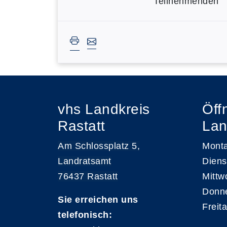
Teilnehmenden
vhs Landkreis
Öff
Rastatt
Lan
Am Schlossplatz 5,
Monta
Landratsamt
Diens
76437 Rastatt
Mittw
Donne
Sie erreichen uns
Freit
telefonisch: